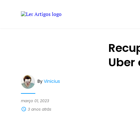
Recup
Uber 
By
Vinicius
março 01, 2023
3 anos atrás