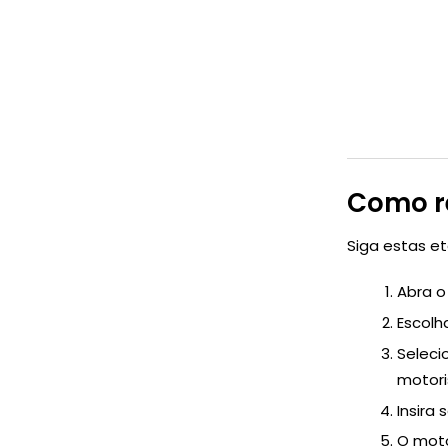
Como re
Siga estas et
Abra o
Escolh
Seleci
motori
Insira
O moto