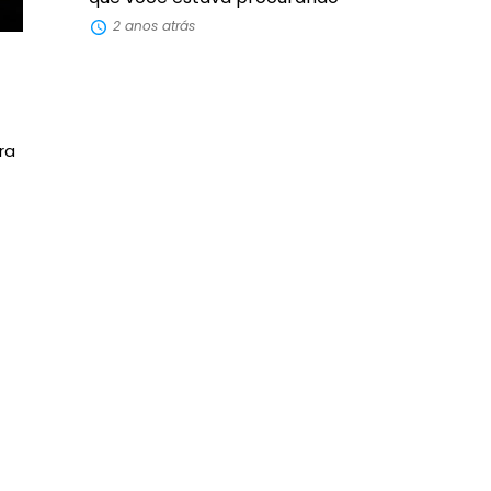
2 anos atrás
ra