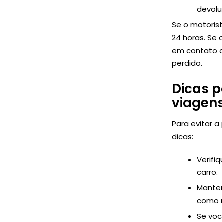
devolu
Se o motoris
24 horas. Se 
em contato c
perdido.
Dicas p
viagens
Para evitar a
dicas:
Verifi
carro.
Manten
como 
Se voc