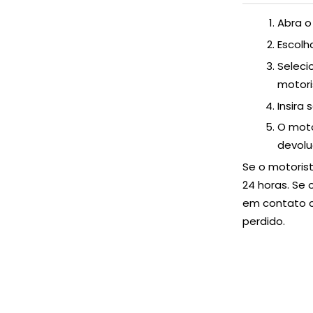
Abra o
Escolh
Seleci
motori
Insira
O moto
devolu
Se o motoris
24 horas. Se 
em contato c
perdido.