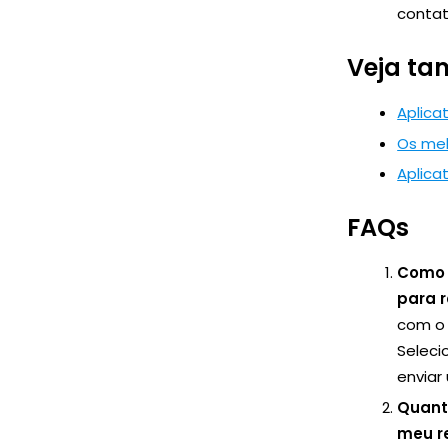
contat
Veja t
Aplica
Os mel
Aplica
FAQs
Como 
para 
com o 
Seleci
enviar 
Quant
meu re