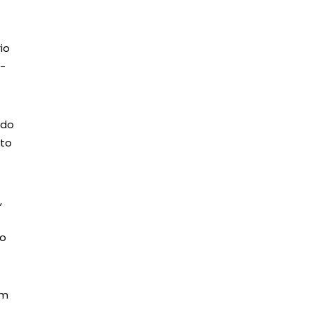
io
á-
 do
eto
,
 o
om