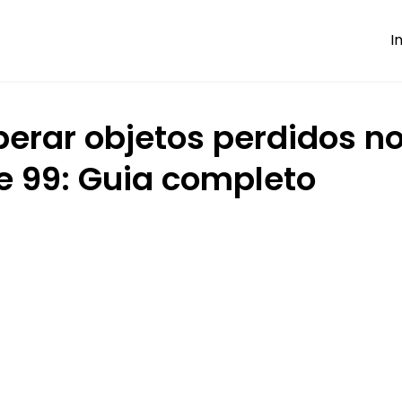
I
erar objetos perdidos n
e 99: Guia completo