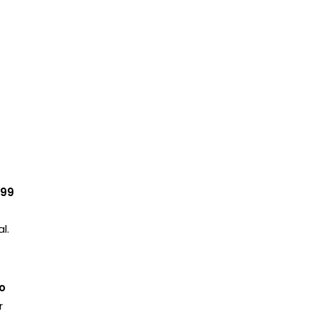
 99
l.
o
r