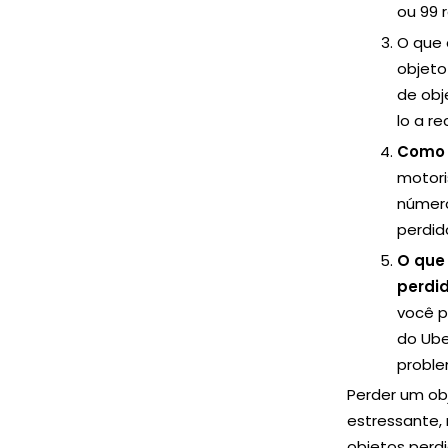
ou 99 
O que 
objeto
de obj
lo a r
Como 
motori
número
perdid
O que 
perdi
você p
do Uber
proble
Perder um ob
estressante, 
objetos perd