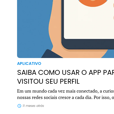
APLICATIVO
SAIBA COMO USAR O APP PA
VISITOU SEU PERFIL
Em um mundo cada vez mais conectado, a curio
nossas redes sociais cresce a cada dia. Por isso,
um app para ver quem visitou seu perfil se torno
11 meses atrás