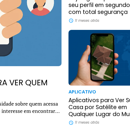
seu perfil em segundo
com total segurança
11 meses atrás
RA VER QUEM
APLICATIVO
Aplicativos para Ver 
sidade sobre quem acessa
Casa por Satélite em
 o interesse em encontrar
Qualquer Lugar do M
u u...
11 meses atrás