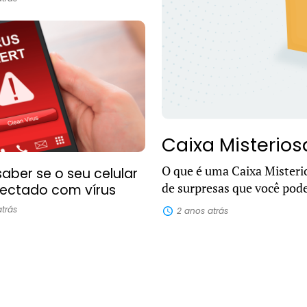
Caixa Misterios
O que é uma Caixa Misteri
ber se o seu celular
de surpresas que você pod
fectado com vírus
sua casa. Dentro dela, pod
trás
2 anos atrás