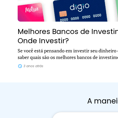
Melhores Bancos de Invest
Onde Investir?
Se você está pensando em investir seu dinheiro
saber quais são os melhores bancos de investi
disponíveis no mercado, pode ser difícil decidir..
3 anos atrás
A maneir
Pesquisar