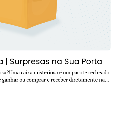
a | Surpresas na Sua Porta
osa?Uma caixa misteriosa é um pacote recheado
e ganhar ou comprar e receber diretamente na
em estar escondidos diver...