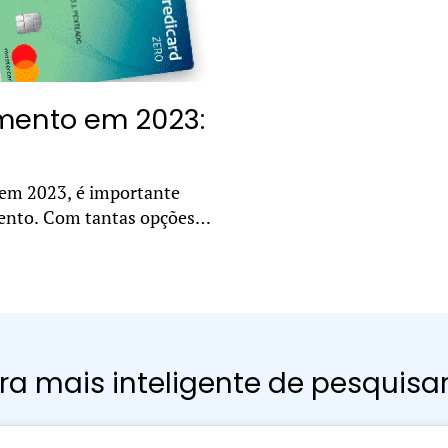
imento em 2023:
 em 2023, é importante
mento. Com tantas opções
.
a mais inteligente de pesquisa