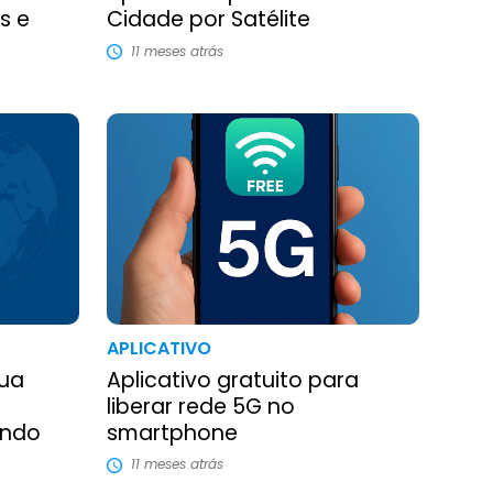
s e
Cidade por Satélite
11 meses atrás
APLICATIVO
Sua
Aplicativo gratuito para
liberar rede 5G no
undo
smartphone
11 meses atrás