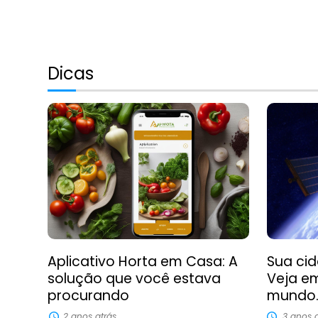
Dicas
Aplicativo Horta em Casa: A
Sua cid
solução que você estava
Veja em
procurando
mundo
2 anos atrás
3 anos a