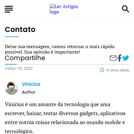
Contato
Deixe sua mensagem, vamos retornar o mais rápido
possível. Sua opinião é importante!
Compartilhe
Compart
Cont
Compartilh
no
por
Faceboo
e-
março 02, 2022
4 anos atrás
mail
Vinicius
Author
Vinicius é um amante da tecnologia que ama
escrever, baixar, testar diversos gadgets, aplicativos
entre outras coisas relacionada ao mundo mobile e
tecnológico.