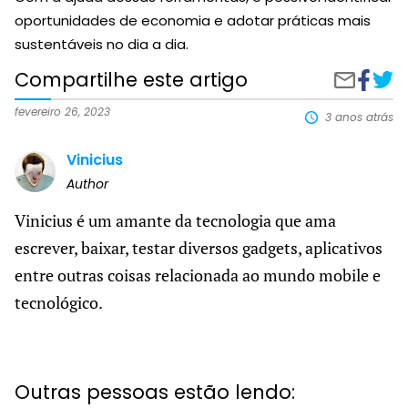
oportunidades de economia e adotar práticas mais
sustentáveis no dia a dia.
Compartilhe este artigo
Compart
Aplic
Compartilh
no
para
por
Faceboo
calcu
e-
fevereiro 26, 2023
3 anos atrás
o
mail
cons
Vinicius
da
conta
Author
de
luz
Vinicius é um amante da tecnologia que ama
escrever, baixar, testar diversos gadgets, aplicativos
entre outras coisas relacionada ao mundo mobile e
tecnológico.
Outras pessoas estão lendo: