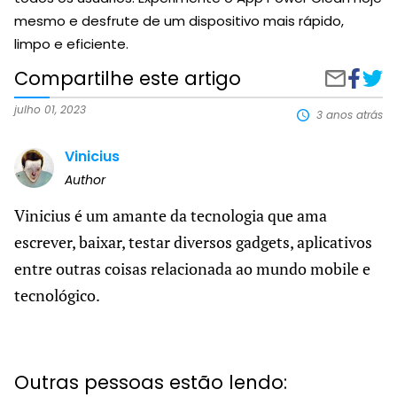
mesmo e desfrute de um dispositivo mais rápido,
limpo e eficiente.
Compartilhe este artigo
Compart
App
Compartilh
no
que
por
Faceboo
limp
e-
julho 01, 2023
3 anos atrás
o
mail
arma
Vinicius
do
celul
Author
Vinicius é um amante da tecnologia que ama
escrever, baixar, testar diversos gadgets, aplicativos
entre outras coisas relacionada ao mundo mobile e
tecnológico.
Outras pessoas estão lendo: