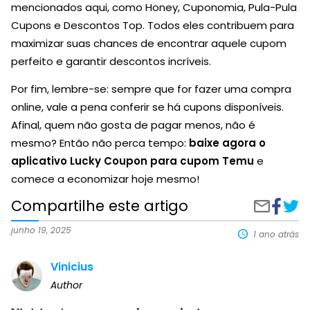
mencionados aqui, como Honey, Cuponomia, Pula-Pula
Cupons e Descontos Top. Todos eles contribuem para
maximizar suas chances de encontrar aquele cupom
perfeito e garantir descontos incríveis.
Por fim, lembre-se: sempre que for fazer uma compra
online, vale a pena conferir se há cupons disponíveis.
Afinal, quem não gosta de pagar menos, não é
mesmo? Então não perca tempo:
baixe agora o
aplicativo Lucky Coupon para cupom Temu
e
comece a economizar hoje mesmo!
Compartilhe este artigo
Compart
Veja
Compartilh
no
como
por
Faceboo
ganh
e-
junho 19, 2025
1 ano atrás
um
mail
cupo
Vinicius
grátis
no
Author
Temu