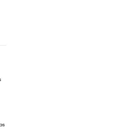
s
 as