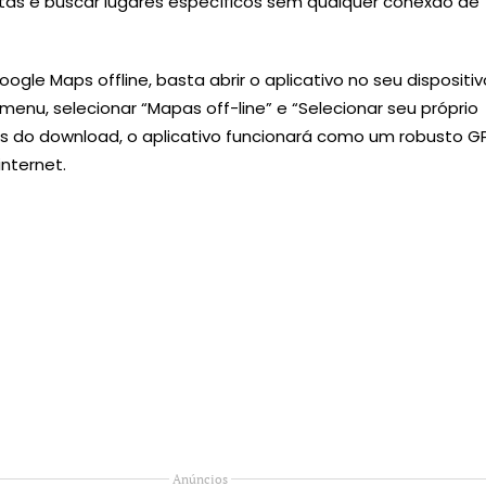
otas e buscar lugares específicos sem qualquer conexão de
oogle Maps offline, basta abrir o aplicativo no seu dispositiv
o menu, selecionar “Mapas off-line” e “Selecionar seu próprio
s do download, o aplicativo funcionará como um robusto G
nternet.
Anúncios