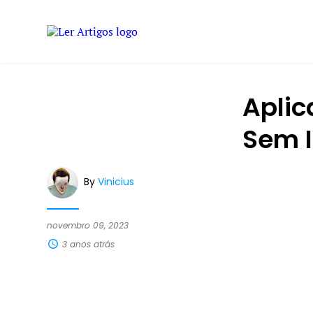
Aplic
Sem I
By
Vinicius
novembro 09, 2023
3 anos atrás