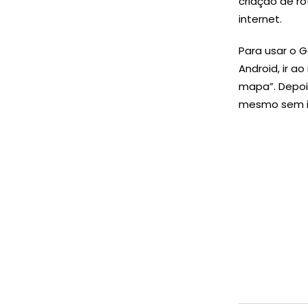
criação de r
internet.
Para usar o G
Android, ir a
mapa”. Depoi
mesmo sem i