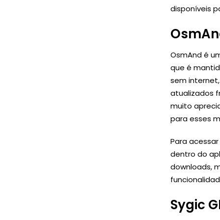
disponíveis 
OsmAn
OsmAnd é um
que é manti
sem interne
atualizados 
muito aprecia
para esses m
Para acessar
dentro do apl
downloads, m
funcionalida
Sygic G