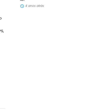
4 anos atrás
o
PS,