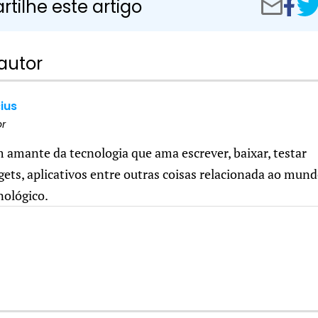
Compar
Apli
tilhe este artigo
Compartilh
no
de
por
Facebo
GPS
e-
para
mail
Usar
autor
Sem
Inte
no
Celu
cius
or
m amante da tecnologia que ama escrever, baixar, testar
gets, aplicativos entre outras coisas relacionada ao mun
nológico.