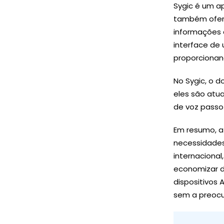
Sygic é um ap
também ofere
informações 
interface de
proporcionan
No Sygic, o 
eles são atu
de voz passo
Em resumo, a
necessidades
internaciona
economizar d
dispositivos 
sem a preocu