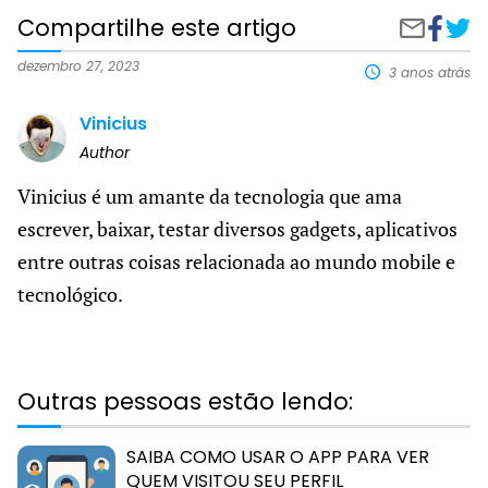
Compartilhe este artigo
Compart
Desc
Compartilh
no
os
por
Faceboo
Melh
e-
dezembro 27, 2023
3 anos atrás
Aplic
mail
de
Vinicius
Namo
para
Author
Encon
seu
Vinicius é um amante da tecnologia que ama
Amor
escrever, baixar, testar diversos gadgets, aplicativos
entre outras coisas relacionada ao mundo mobile e
tecnológico.
Outras pessoas estão lendo:
SAIBA COMO USAR O APP PARA VER
QUEM VISITOU SEU PERFIL