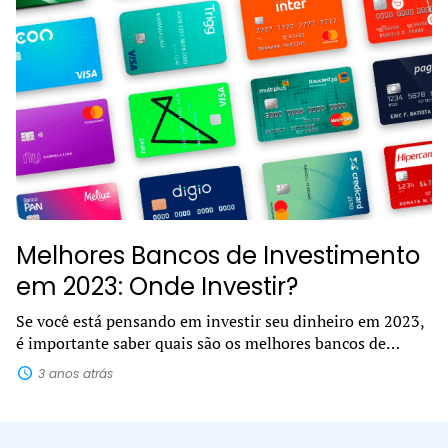
Melhores Bancos de Investimento
em 2023: Onde Investir?
Se você está pensando em investir seu dinheiro em 2023,
é importante saber quais são os melhores bancos de
investimento. Com tantas opções disponíveis no
3 anos atrás
mercado, pode ser difícil decidir...