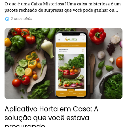
O que é uma Caixa Misteriosa?Uma caixa misteriosa é um
pacote recheado de surpresas que você pode ganhar ou
comprar e receber diretamente na sua casa. Dentro dela,
2 anos atrás
podem estar escondidos diver...
Aplicativo Horta em Casa: A
solução que você estava
procurando