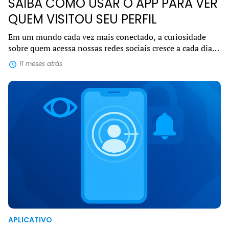
SAIBA COMO USAR O APP PARA VER
QUEM VISITOU SEU PERFIL
Em um mundo cada vez mais conectado, a curiosidade
sobre quem acessa nossas redes sociais cresce a cada dia.
Por isso, o interesse em encontrar um app para ver quem
11 meses atrás
visitou seu perfil se tornou u...
APLICATIVO