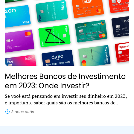
Melhores Bancos de Investimento
em 2023: Onde Investir?
Se você está pensando em investir seu dinheiro em 2023,
é importante saber quais são os melhores bancos de
investimento. Com tantas opções disponíveis no
3 anos atrás
mercado, pode ser difícil decidir...