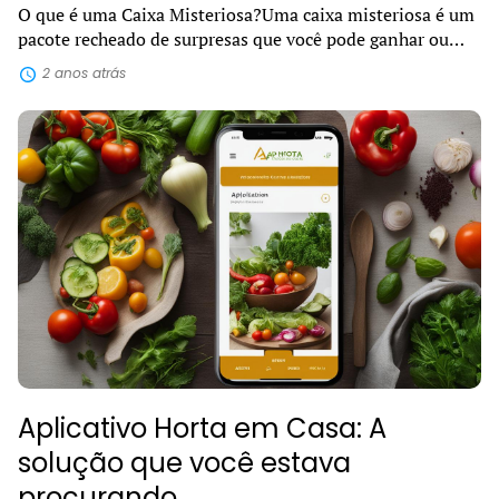
O que é uma Caixa Misteriosa?Uma caixa misteriosa é um
pacote recheado de surpresas que você pode ganhar ou
comprar e receber diretamente na sua casa. Dentro dela,
2 anos atrás
podem estar escondidos diver...
Aplicativo Horta em Casa: A
solução que você estava
procurando