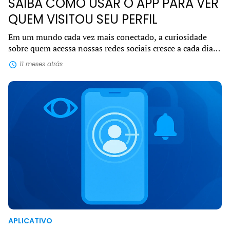
SAIBA COMO USAR O APP PARA VER
QUEM VISITOU SEU PERFIL
Em um mundo cada vez mais conectado, a curiosidade
sobre quem acessa nossas redes sociais cresce a cada dia.
Por isso, o interesse em encontrar um app para ver quem
11 meses atrás
visitou seu perfil se tornou u...
APLICATIVO