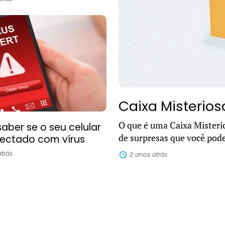
Caixa Misterios
O que é uma Caixa Misteri
ber se o seu celular
de surpresas que você pod
fectado com vírus
sua casa. Dentro dela, pod
trás
2 anos atrás