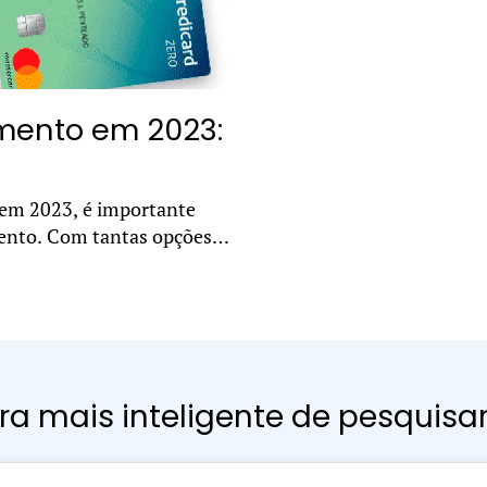
imento em 2023:
 em 2023, é importante
mento. Com tantas opções
.
a mais inteligente de pesquisa