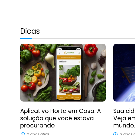
Dicas
Aplicativo Horta em Casa: A
Sua cid
solução que você estava
Veja em
procurando
mundo
2 anos atrás
3 anos a