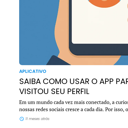
APLICATIVO
SAIBA COMO USAR O APP PA
VISITOU SEU PERFIL
Em um mundo cada vez mais conectado, a curio
nossas redes sociais cresce a cada dia. Por isso,
um app para ver quem visitou seu perfil se torno
11 meses atrás