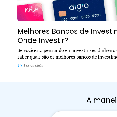
Melhores Bancos de Invest
Onde Investir?
Se você está pensando em investir seu dinheiro
saber quais são os melhores bancos de investi
disponíveis no mercado, pode ser difícil decidir..
3 anos atrás
A maneir
Pesquisar