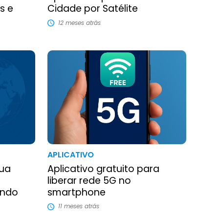
s e
Cidade por Satélite
12 meses atrás
APLICATIVO
Sua
Aplicativo gratuito para
liberar rede 5G no
undo
smartphone
11 meses atrás