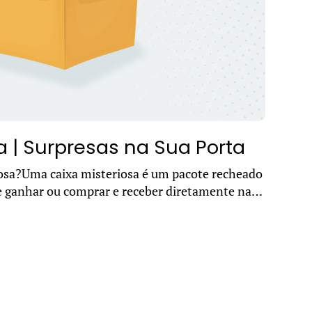
a | Surpresas na Sua Porta
osa?Uma caixa misteriosa é um pacote recheado
e ganhar ou comprar e receber diretamente na
em estar escondidos diver...