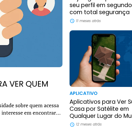
seu perfil em segundo
com total segurança
11 meses atrás
RA VER QUEM
APLICATIVO
Aplicativos para Ver 
sidade sobre quem acessa
Casa por Satélite em
 o interesse em encontrar
Qualquer Lugar do M
u u...
12 meses atrás