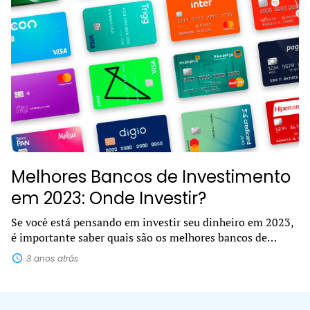
Melhores Bancos de Investimento
em 2023: Onde Investir?
Se você está pensando em investir seu dinheiro em 2023,
é importante saber quais são os melhores bancos de
investimento. Com tantas opções disponíveis no
3 anos atrás
mercado, pode ser difícil decidir...