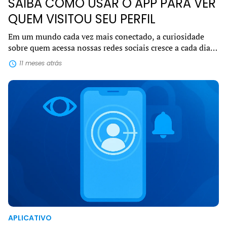
SAIBA COMO USAR O APP PARA VER
QUEM VISITOU SEU PERFIL
Em um mundo cada vez mais conectado, a curiosidade
sobre quem acessa nossas redes sociais cresce a cada dia.
Por isso, o interesse em encontrar um app para ver quem
11 meses atrás
visitou seu perfil se tornou u...
APLICATIVO