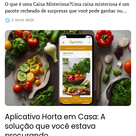
O que é uma Caixa Misteriosa?Uma caixa misteriosa é um
pacote recheado de surpresas que você pode ganhar ou
comprar e receber diretamente na sua casa. Dentro dela,
2 anos atrás
podem estar escondidos diver...
Aplicativo Horta em Casa: A
solução que você estava
procurando