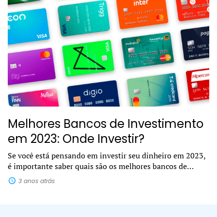
Melhores Bancos de Investimento
em 2023: Onde Investir?
Se você está pensando em investir seu dinheiro em 2023,
é importante saber quais são os melhores bancos de
investimento. Com tantas opções disponíveis no
3 anos atrás
mercado, pode ser difícil decidir...