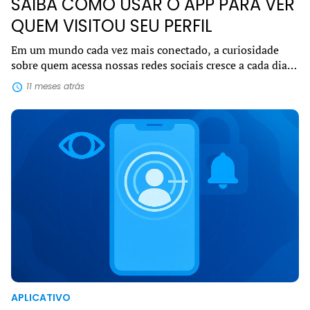
SAIBA COMO USAR O APP PARA VER
QUEM VISITOU SEU PERFIL
Em um mundo cada vez mais conectado, a curiosidade
sobre quem acessa nossas redes sociais cresce a cada dia.
Por isso, o interesse em encontrar um app para ver quem
11 meses atrás
visitou seu perfil se tornou u...
APLICATIVO