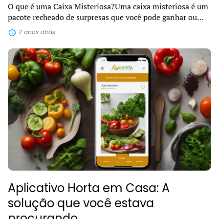
O que é uma Caixa Misteriosa?Uma caixa misteriosa é um
pacote recheado de surpresas que você pode ganhar ou
comprar e receber diretamente na sua casa. Dentro dela,
2 anos atrás
podem estar escondidos diver...
Aplicativo Horta em Casa: A
solução que você estava
procurando