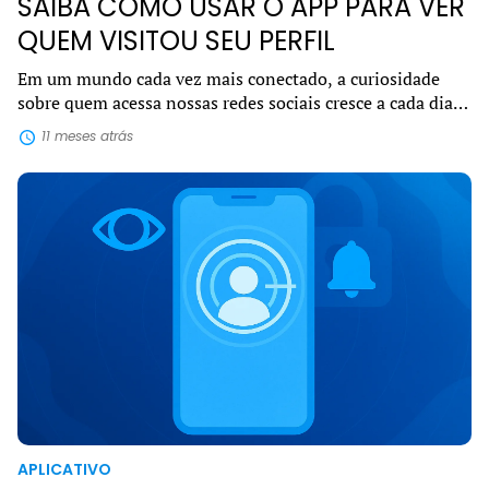
SAIBA COMO USAR O APP PARA VER
QUEM VISITOU SEU PERFIL
Em um mundo cada vez mais conectado, a curiosidade
sobre quem acessa nossas redes sociais cresce a cada dia.
Por isso, o interesse em encontrar um app para ver quem
11 meses atrás
visitou seu perfil se tornou u...
APLICATIVO