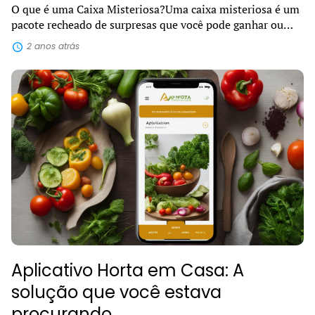
O que é uma Caixa Misteriosa?Uma caixa misteriosa é um
pacote recheado de surpresas que você pode ganhar ou
comprar e receber diretamente na sua casa. Dentro dela,
2 anos atrás
podem estar escondidos diver...
Aplicativo Horta em Casa: A
solução que você estava
procurando