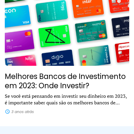
Melhores Bancos de Investimento
em 2023: Onde Investir?
Se você está pensando em investir seu dinheiro em 2023,
é importante saber quais são os melhores bancos de
investimento. Com tantas opções disponíveis no
3 anos atrás
mercado, pode ser difícil decidir...