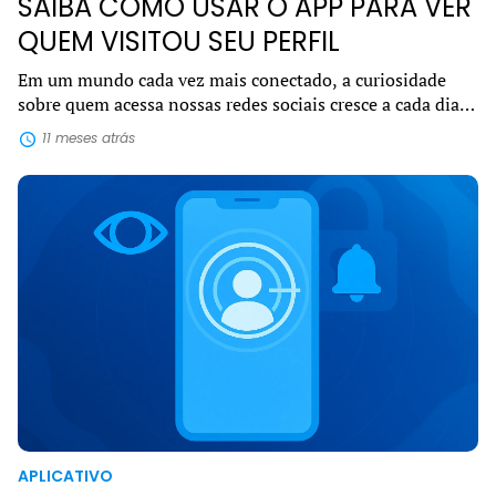
SAIBA COMO USAR O APP PARA VER
QUEM VISITOU SEU PERFIL
Em um mundo cada vez mais conectado, a curiosidade
sobre quem acessa nossas redes sociais cresce a cada dia.
Por isso, o interesse em encontrar um app para ver quem
11 meses atrás
visitou seu perfil se tornou u...
APLICATIVO