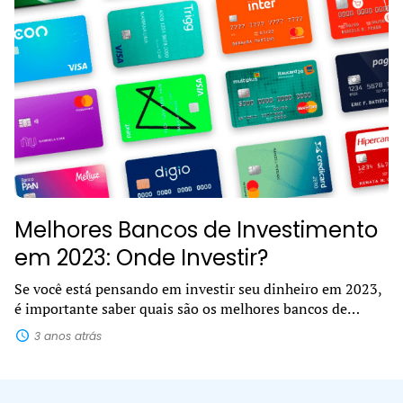
Melhores Bancos de Investimento
em 2023: Onde Investir?
Se você está pensando em investir seu dinheiro em 2023,
é importante saber quais são os melhores bancos de
investimento. Com tantas opções disponíveis no
3 anos atrás
mercado, pode ser difícil decidir...