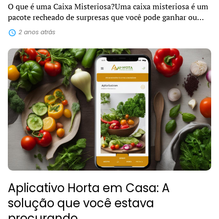
O que é uma Caixa Misteriosa?Uma caixa misteriosa é um
pacote recheado de surpresas que você pode ganhar ou
comprar e receber diretamente na sua casa. Dentro dela,
2 anos atrás
podem estar escondidos diver...
Aplicativo Horta em Casa: A
solução que você estava
procurando