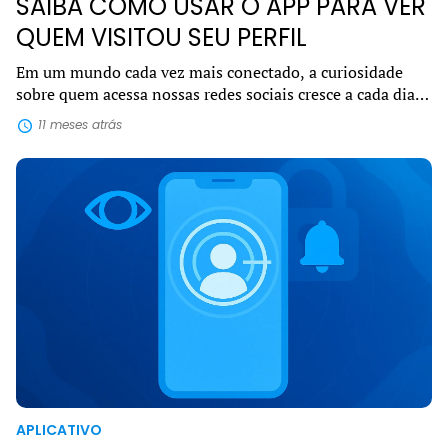
SAIBA COMO USAR O APP PARA VER
QUEM VISITOU SEU PERFIL
Em um mundo cada vez mais conectado, a curiosidade
sobre quem acessa nossas redes sociais cresce a cada dia.
Por isso, o interesse em encontrar um app para ver quem
11 meses atrás
visitou seu perfil se tornou u...
APLICATIVO