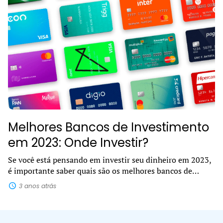
Melhores Bancos de Investimento
em 2023: Onde Investir?
Se você está pensando em investir seu dinheiro em 2023,
é importante saber quais são os melhores bancos de
investimento. Com tantas opções disponíveis no
3 anos atrás
mercado, pode ser difícil decidir...