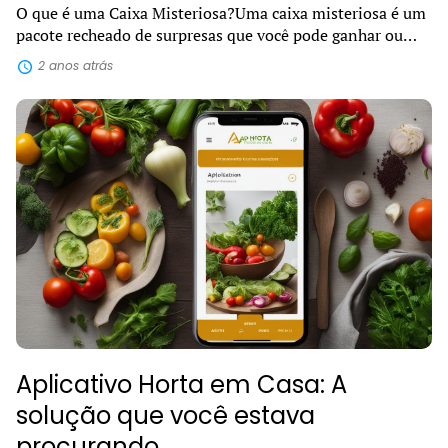
O que é uma Caixa Misteriosa?Uma caixa misteriosa é um
pacote recheado de surpresas que você pode ganhar ou
comprar e receber diretamente na sua casa. Dentro dela,
2 anos atrás
podem estar escondidos diver...
Aplicativo Horta em Casa: A
solução que você estava
procurando