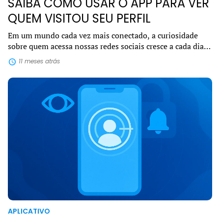
SAIBA COMO USAR O APP PARA VER
QUEM VISITOU SEU PERFIL
Em um mundo cada vez mais conectado, a curiosidade
sobre quem acessa nossas redes sociais cresce a cada dia.
Por isso, o interesse em encontrar um app para ver quem
11 meses atrás
visitou seu perfil se tornou u...
APLICATIVO