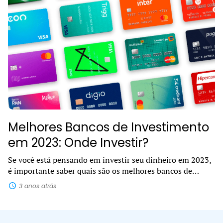
Melhores Bancos de Investimento
em 2023: Onde Investir?
Se você está pensando em investir seu dinheiro em 2023,
é importante saber quais são os melhores bancos de
investimento. Com tantas opções disponíveis no
3 anos atrás
mercado, pode ser difícil decidir...