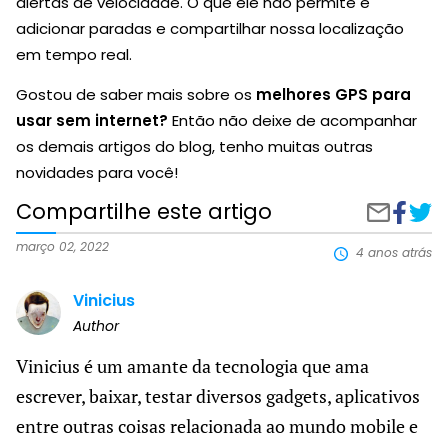
alertas de velocidade. O que ele não permite é
adicionar paradas e compartilhar nossa localização
em tempo real.
Gostou de saber mais sobre os
melhores GPS para
usar sem internet?
Então não deixe de acompanhar
os demais artigos do blog, tenho muitas outras
novidades para você!
Compartilhe este artigo
Compart
Melh
Compartilh
no
GPS
por
Faceboo
para
e-
março 02, 2022
4 anos atrás
usar
mail
sem
Vinicius
inter
Author
Vinicius é um amante da tecnologia que ama
escrever, baixar, testar diversos gadgets, aplicativos
entre outras coisas relacionada ao mundo mobile e