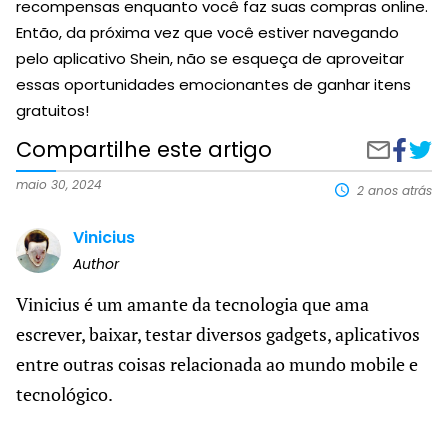
recompensas enquanto você faz suas compras online.
Então, da próxima vez que você estiver navegando
pelo aplicativo Shein, não se esqueça de aproveitar
essas oportunidades emocionantes de ganhar itens
gratuitos!
Compartilhe este artigo
Compart
Aplic
Compartilh
no
para
por
Faceboo
ganh
e-
maio 30, 2024
2 anos atrás
roup
mail
grátis
Vinicius
na
Shei
Author
Vinicius é um amante da tecnologia que ama
escrever, baixar, testar diversos gadgets, aplicativos
entre outras coisas relacionada ao mundo mobile e
tecnológico.