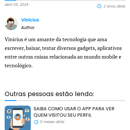
Faceboo
fazer
e-
abril 05, 2024
2 anos atrás
Raio
mail
X
Vinicius
no
Celul
Author
Vinicius é um amante da tecnologia que ama
escrever, baixar, testar diversos gadgets, aplicativos
entre outras coisas relacionada ao mundo mobile e
tecnológico.
Outras pessoas estão lendo:
SAIBA COMO USAR O APP PARA VER
QUEM VISITOU SEU PERFIL
11 meses atrás