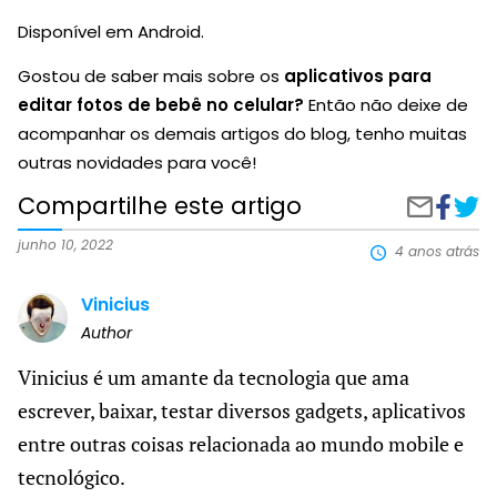
Disponível em Android.
Gostou de saber mais sobre os
aplicativos para
editar fotos de bebê no celular
?
Então não deixe de
acompanhar os demais artigos do blog, tenho muitas
outras novidades para você!
Compartilhe este artigo
Compart
Edita
Compartilh
no
fotos
por
Faceboo
de
e-
junho 10, 2022
4 anos atrás
bebê
mail
no
Vinicius
celula
Conh
Author
esses
aplic
Vinicius é um amante da tecnologia que ama
escrever, baixar, testar diversos gadgets, aplicativos
entre outras coisas relacionada ao mundo mobile e
tecnológico.