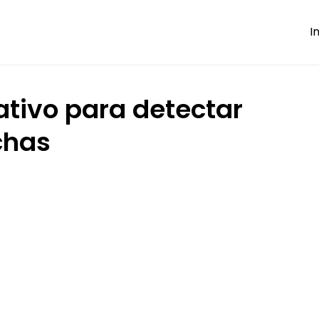
I
ativo para detectar
has