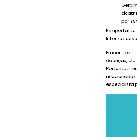
Geralm
cicatr
por se
É importante 
Internet dev
Embora esta 
doenças, ela
Portanto, mes
relacionados
especialista 