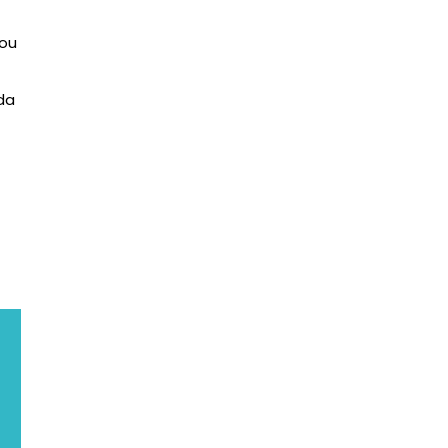
 ou
da