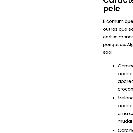
Caract
pele
É comum que
outras que s
certas manch
perigosas. A
são:
Carcin
aparec
aparec
crocan
Melano
aparec
uma co
mudar
Carcin