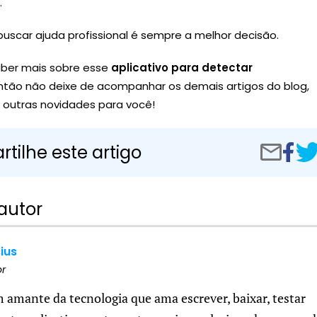
.
uscar ajuda profissional é sempre a melhor decisão.
ber mais sobre esse
aplicativo para detectar
ntão não deixe de acompanhar os demais artigos do blog,
 outras novidades para você!
Compar
Apli
tilhe este artigo
Compartilh
no
para
por
Facebo
dete
e-
man
mail
autor
cius
or
m amante da tecnologia que ama escrever, baixar, testar