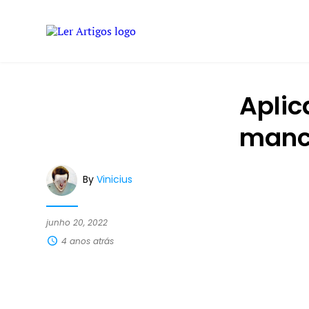
Aplic
manc
By
Vinicius
junho 20, 2022
4 anos atrás