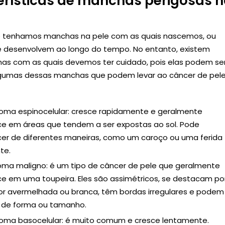
erísticas de manchas perigosas 
 tenhamos manchas na pele com as quais nascemos, ou
e desenvolvem ao longo do tempo. No entanto, existem
as com as quais devemos ter cuidado, pois elas podem se
lgumas dessas manchas que podem levar ao câncer de pel
oma espinocelular: cresce rapidamente e geralmente
e em áreas que tendem a ser expostas ao sol. Pode
er de diferentes maneiras, como um caroço ou uma ferida
te.
ma maligno: é um tipo de câncer de pele que geralmente
e em uma toupeira. Eles são assimétricos, se destacam po
r avermelhada ou branca, têm bordas irregulares e podem
 de forma ou tamanho.
oma basocelular: é muito comum e cresce lentamente.