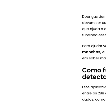
Doenças derm
devem ser cu
que ajuda a 
funciona ess
Para ajudar 
manchas,
eu
em saber ma
Como fu
detect
Este aplicat
entre as 288
dados, como u