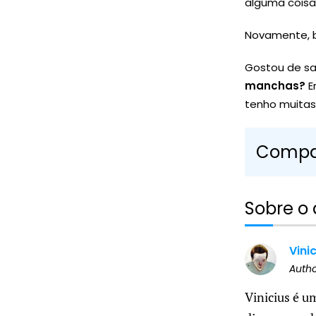
alguma coisa
Novamente, b
Gostou de sa
manchas?
E
tenho muitas
Compar
Sobre o 
Vini
Auth
Vinicius é u