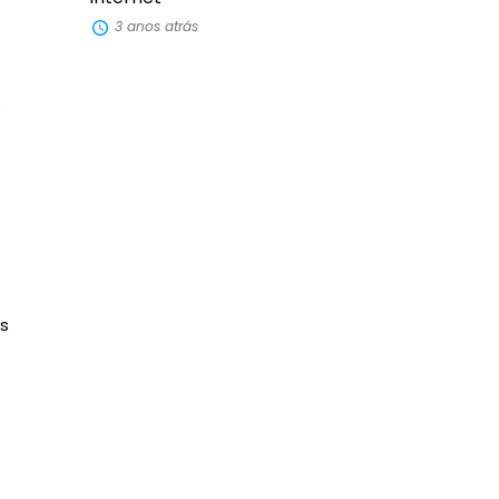
3 anos atrás
s
s