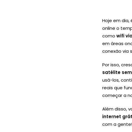
Hoje em dia,
online o temp
como
wifi vi
em áreas ond
conexão via s
Por isso, cre
satélite se
usá-los, cont
reais que fu
começar a na
Além disso, 
internet grá
com a gente