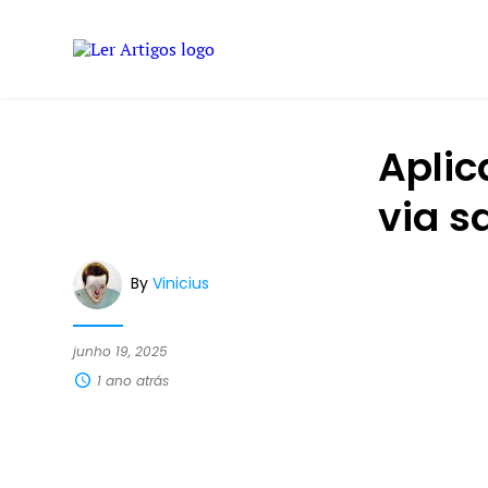
Aplic
via s
By
Vinicius
junho 19, 2025
1 ano atrás