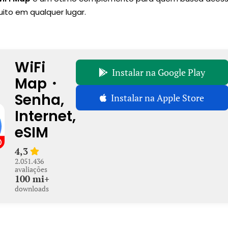
uito em qualquer lugar.
WiFi
Instalar na Google Play
Map・
Senha,
Instalar na Apple Store
Internet,
eSIM
4,3
2.051.436
avaliações
100 mi+
downloads