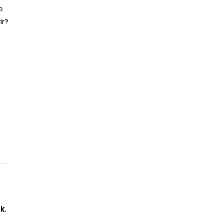
e
ir?
nk
.