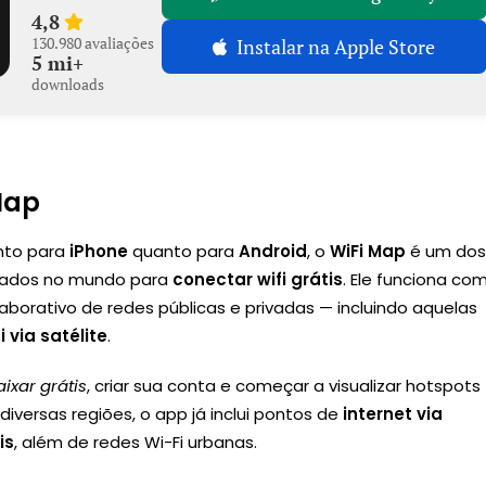
4,8
130.980 avaliações
Instalar na Apple Store
5 mi+
downloads
Map
anto para
iPhone
quanto para
Android
, o
WiFi Map
é um do
sados no mundo para
conectar wifi grátis
. Ele funciona co
borativo de redes públicas e privadas — incluindo aquelas
i via satélite
.
aixar grátis
, criar sua conta e começar a visualizar hotspots
diversas regiões, o app já inclui pontos de
internet via
is
, além de redes Wi-Fi urbanas.