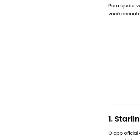
Para ajudar 
você encont
1.
Starli
O app oficia