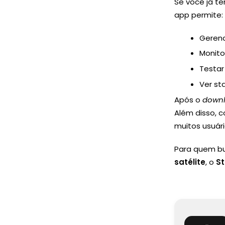
Se você já t
app permite:
Gerenc
Monito
Testar
Ver st
Após o
down
Além disso,
muitos usuá
Para quem b
satélite
, o
St