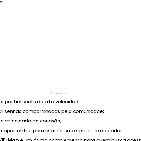
e:
Anúncios
r por hotspots de alta velocidade;
car senhas compartilhadas pela comunidade;
 a velocidade da conexão;
 mapas offline para usar mesmo sem rede de dados.
iFi Map
é um ótimo complemento para quem busca aces