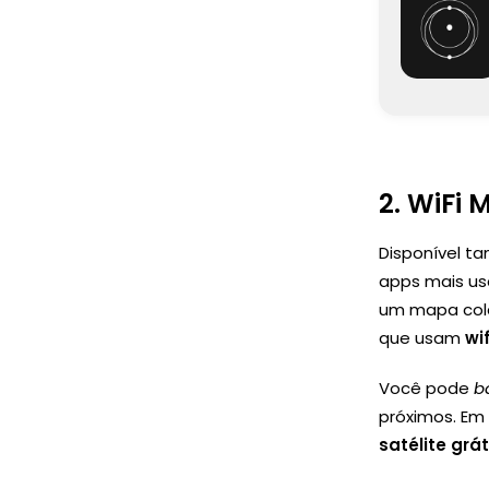
2.
WiFi 
Disponível t
apps mais u
um mapa cola
que usam
wif
Você pode
b
próximos. Em 
satélite grát