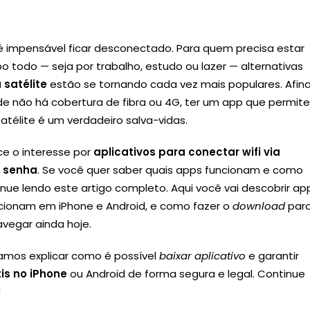
 é impensável ficar desconectado. Para quem precisa estar
o todo — seja por trabalho, estudo ou lazer — alternativas
a satélite
estão se tornando cada vez mais populares. Afina
e não há cobertura de fibra ou 4G, ter um app que permit
atélite é um verdadeiro salva-vidas.
sce o interesse por
aplicativos para conectar wifi via
m senha
. Se você quer saber quais apps funcionam e como
inue lendo este artigo completo. Aqui você vai descobrir ap
ncionam em iPhone e Android, e como fazer o
download
par
vegar ainda hoje.
vamos explicar como é possível
baixar aplicativo
e garantir
tis no iPhone
ou Android de forma segura e legal. Continue
!