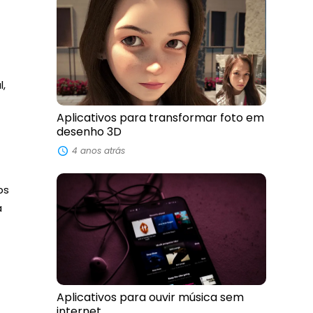
l,
e
Aplicativos para transformar foto em
desenho 3D
4 anos atrás
ps
a
Aplicativos para ouvir música sem
internet