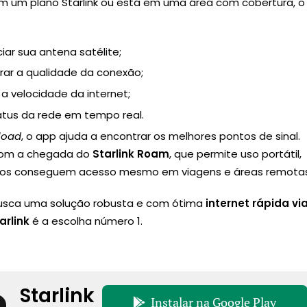
em um plano Starlink ou está em uma área com cobertura, o
iar sua antena satélite;
rar a qualidade da conexão;
 a velocidade da internet;
atus da rede em tempo real.
load
, o app ajuda a encontrar os melhores pontos de sinal.
 com a chegada do
Starlink Roam
, que permite uso portátil,
rios conseguem acesso mesmo em viagens e áreas remotas
usca uma solução robusta e com ótima
internet rápida vi
arlink
é a escolha número 1.
Starlink
Instalar na Google Play