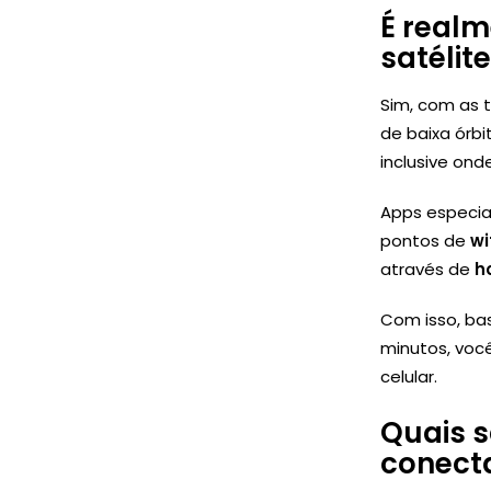
É realm
satélit
Sim, com as t
de baixa órbi
inclusive on
Apps especia
pontos de
wi
através de
h
Com isso, ba
minutos, voc
celular.
Quais s
conecta