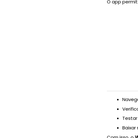
O app permit
Navega
Verifi
Testar
Baixar
Com isso, o
W