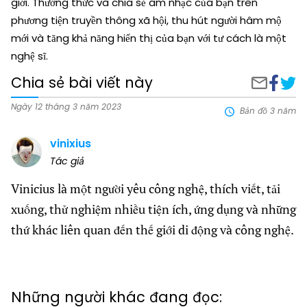
giới. Thưởng thức và chia sẻ âm nhạc của bạn trên
phương tiện truyền thông xã hội, thu hút người hâm mộ
mới và tăng khả năng hiển thị của bạn với tư cách là một
nghệ sĩ.
Chia sẻ bài viết này
Chia
Biến
Chia
sẻ
Nhữn
sẻ
trên
Điều
qua
Ngày 12 tháng 3 năm 2023
Bản đồ 3 năm
faceboo
Bạn
email
Nói
vinixius
Thàn
Rap:
Tác giả
Ứng
Dụng
Vinicius là một người yêu công nghệ, thích viết, tải
Miễn
Phí
xuống, thử nghiệm nhiều tiện ích, ứng dụng và những
thứ khác liên quan đến thế giới di động và công nghệ.
Những người khác đang đọc: