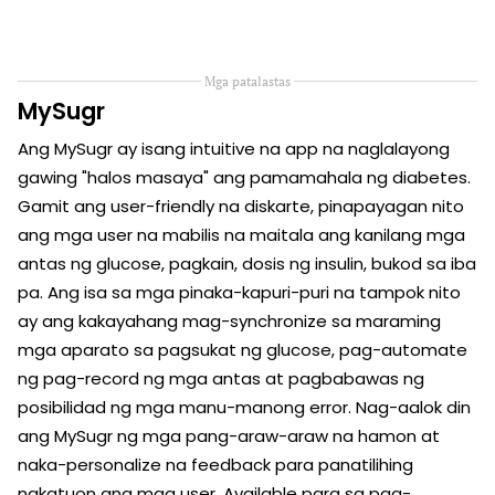
Mga patalastas
MySugr
Ang MySugr ay isang intuitive na app na naglalayong
gawing "halos masaya" ang pamamahala ng diabetes.
Gamit ang user-friendly na diskarte, pinapayagan nito
ang mga user na mabilis na maitala ang kanilang mga
antas ng glucose, pagkain, dosis ng insulin, bukod sa iba
pa. Ang isa sa mga pinaka-kapuri-puri na tampok nito
ay ang kakayahang mag-synchronize sa maraming
mga aparato sa pagsukat ng glucose, pag-automate
ng pag-record ng mga antas at pagbabawas ng
posibilidad ng mga manu-manong error. Nag-aalok din
ang MySugr ng mga pang-araw-araw na hamon at
naka-personalize na feedback para panatilihing
nakatuon ang mga user. Available para sa pag-