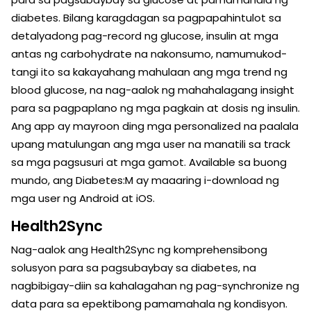
diabetes. Bilang karagdagan sa pagpapahintulot sa
detalyadong pag-record ng glucose, insulin at mga
antas ng carbohydrate na nakonsumo, namumukod-
tangi ito sa kakayahang mahulaan ang mga trend ng
blood glucose, na nag-aalok ng mahahalagang insight
para sa pagpaplano ng mga pagkain at dosis ng insulin.
Ang app ay mayroon ding mga personalized na paalala
upang matulungan ang mga user na manatili sa track
sa mga pagsusuri at mga gamot. Available sa buong
mundo, ang Diabetes:M ay maaaring i-download ng
mga user ng Android at iOS.
Health2Sync
Nag-aalok ang Health2Sync ng komprehensibong
solusyon para sa pagsubaybay sa diabetes, na
nagbibigay-diin sa kahalagahan ng pag-synchronize ng
data para sa epektibong pamamahala ng kondisyon.