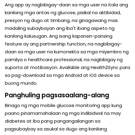
Ang app ay nagbibigay-daan sa mga user na itala ang
kanilang mga antas ng glucose, pisikal na aktibidad,
presyon ng dugo at timbang, na ginagawang mas
madaling subaybayan ang iba't ibang aspeto ng
kanilang kalusugan. Ang isang kapansin-pansing
feature ay ang partnership function, na nagbibigay-
daan sa mga user na kumonekta sa mga miyembro ng
pamilya o healthcare professional, na nagbibigay ng
suporta at motibasyon. Available ang Health2Sync para
sa pag-download sa mga Android at iOS device sa
buong mundo.
Panghuling pagsasaalang-alang
Binago ng mga mobile glucose monitoring app kung
paano pinamamahalaan ng mga indibidwal na may
diabetes at iba pang pangangailangan sa
pagsubaybay sa asukal sa dugo ang kanilang