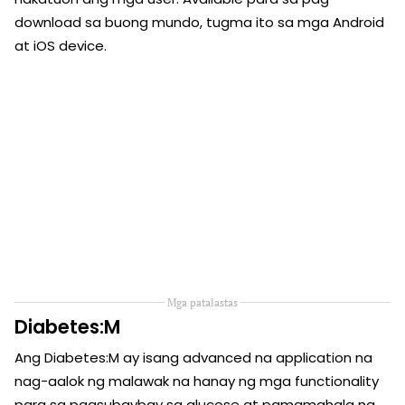
download sa buong mundo, tugma ito sa mga Android
at iOS device.
Mga patalastas
Diabetes:M
Ang Diabetes:M ay isang advanced na application na
nag-aalok ng malawak na hanay ng mga functionality
para sa pagsubaybay sa glucose at pamamahala ng