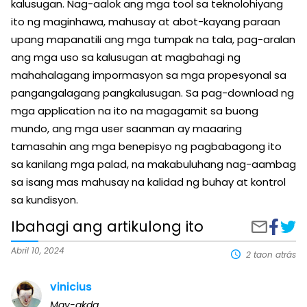
kalusugan. Nag-aalok ang mga tool sa teknolohiyang
ito ng maginhawa, mahusay at abot-kayang paraan
upang mapanatili ang mga tumpak na tala, pag-aralan
ang mga uso sa kalusugan at magbahagi ng
mahahalagang impormasyon sa mga propesyonal sa
pangangalagang pangkalusugan. Sa pag-download ng
mga application na ito na magagamit sa buong
mundo, ang mga user saanman ay maaaring
tamasahin ang mga benepisyo ng pagbabagong ito
sa kanilang mga palad, na makabuluhang nag-aambag
sa isang mas mahusay na kalidad ng buhay at kontrol
sa kundisyon.
Ibahagi ang artikulong ito
Ibahagi
Mga
Ibahagi
sa
appli
sa
Faceboo
upan
pamamagit
Abril 10, 2024
2 taon atrás
sukat
ng
ang
email
vinicius
gluco
sa
May-akda