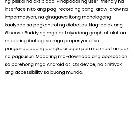
ng pisikal na aktibidad. Pinapadali ng user-friendly na
interface nito ang pag-record ng pang-araw-araw na
impormasyon, na ginagawa itong mahalagang
kaalyado sa pagkontrol ng diabetes. Nag-aalok ang
Glucose Buddy ng mga detalyadong graph at ulat na
maaaring ibahagi sa mga propesyonal sa
pangangalagang pangkalusugan para sa mas tumpak
na pagsusuri. Maaaring ma-download ang application
sa parehong mga Android at iOS device, na tinitiyak
ang accessibility sa buong mundo.