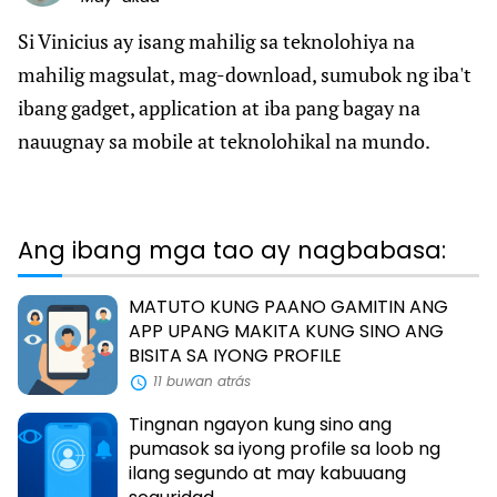
iyong
cell
Si Vinicius ay isang mahilig sa teknolohiya na
phon
mahilig magsulat, mag-download, sumubok ng iba't
ibang gadget, application at iba pang bagay na
nauugnay sa mobile at teknolohikal na mundo.
Ang ibang mga tao ay nagbabasa:
MATUTO KUNG PAANO GAMITIN ANG
APP UPANG MAKITA KUNG SINO ANG
BISITA SA IYONG PROFILE
11 buwan atrás
Tingnan ngayon kung sino ang
pumasok sa iyong profile sa loob ng
ilang segundo at may kabuuang