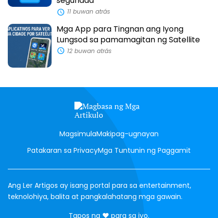
seguridad
11 buwan atrás
Mga App para Tingnan ang Iyong
Lungsod sa pamamagitan ng Satellite
12 buwan atrás
Magsimula
Makipag-ugnayan
Patakaran sa Privacy
Mga Tuntunin ng Paggamit
Ang Ler Artigos ay isang portal para sa entertainment,
teknolohiya, balita at pangkalahatang mga gawain.
pag-
Tapos na
♥
para sa iyo.