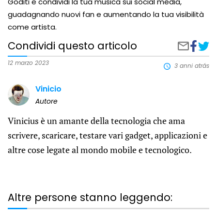
Goditi e condividi la tua musica sui social media,
guadagnando nuovi fan e aumentando la tua visibilità
come artista.
Condividi questo articolo
Condivi
Tras
Condividi
su
ciò
tramite
Faceboo
che
e-
12 marzo 2023
3 anni atrás
dici
mail
in
Vinicio
rap:
app
Autore
gratu
Vinicius è un amante della tecnologia che ama
scrivere, scaricare, testare vari gadget, applicazioni e
altre cose legate al mondo mobile e tecnologico.
Altre persone stanno leggendo: