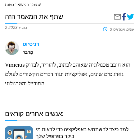
עצמך והישאר בטוח!
שתף את המאמר הזה
שתף
איך
שתף
בפייסבוק
לדעת
באמצעות
אם
דואר
2 במרץ 2023
3 שנים אטראס
טלפון
אלקטרוני
לולרי
ויניסיוס
שלך
נגוע
מְחַבֵּר
ירוסים
Vinicius הוא חובב טכנולוגיה שאוהב לכתוב, להוריד, לבדוק
גאדג'טים שונים, אפליקציות ועוד דברים הקשורים לעולם
המובייל והטכנולוגי.
אנשים אחרים קוראים:
למד כיצד להשתמש באפליקציה כדי לראות מי
ביקר בפרופיל שלך