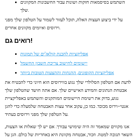
השתמש בסיסמאות חזקות ושונות עבור החשבונות המקוונים
שלך.
על ידי ביצוע העצות האלה, תוכל לעזור לשמור על הטלפון שלך מפני
וירוסים ואיומים מקוונים אחרים.
רואים גם!
אפליקציות להכנת קולאז'ים של תמונות
יישומים לחישוב צריכת חשבון החשמל
אפליקציות הקופונים, ההנחות וההצעות הטובות ביותר
לדעת אם הטלפון הסלולרי שלך נגוע בווירוסים הוא חיוני כדי להבטיח את
אבטחת הנתונים והמידע האישיים שלך. אם אתה חושד שהטלפון שלך
נגוע, בדוק את רשימת היישומים המותקנים והשתמש באפליקציית
אנטי-וירוס מכובד. כמו כן, עקוב אחר עצות האבטחה שלמעלה כדי להגן
על הטלפון שלך מפני וירוסים בעתיד.
אנו מקווים שמאמר זה היה שימושי עבורך. אם יש לך שאלות או הצעות,
השאר תגובה למטה. וזכור, אבטחה מקוונת היא באחריות של כולם. הגן על