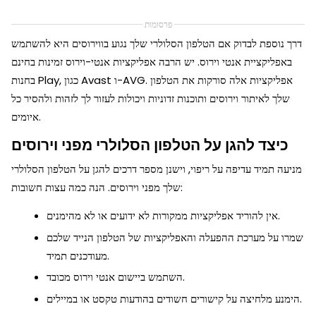
פרסומות
דרך נוספת לבדוק אם הטלפון הסלולרי שלך נגוע בווירוסים היא להשתמש
באפליקציית אנטי וירוס. יש הרבה אפליקציות אנטי-וירוס זמינות בחינם
בחנות Play, כגון Avast ו-AVG. אפליקציות אלה סורקות את הטלפון
שלך לאיתור וירוסים ותוכנות זדוניות ויכולות לעזור לך לזהות ולהסיר כל
איומים.
כיצד להגן על הטלפון הסלולרי מפני וירוסים
מניעה תמיד עדיפה על ריפוי, וישנן מספר דרכים להגן על הטלפון הסלולרי
שלך מפני וירוסים. הנה כמה עצות חשובות:
אין להוריד אפליקציות ממקורות לא ידועים או לא מהימנים.
שמרו על מערכת ההפעלה והאפליקציות של הטלפון הנייד שלכם
מעודכנים תמיד.
השתמש ביישום אנטי וירוס מכובד.
הימנע מלחיצה על קישורים חשודים בהודעות טקסט או במיילים.