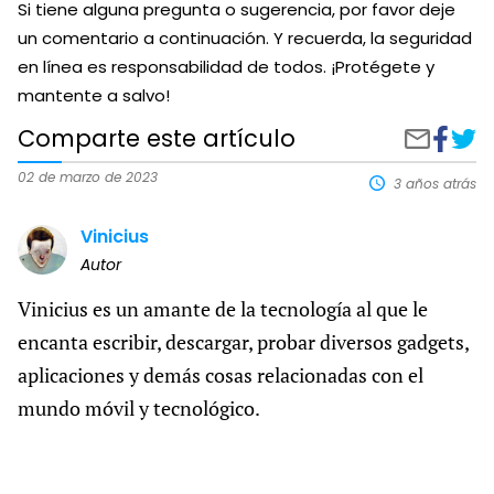
Si tiene alguna pregunta o sugerencia, por favor deje
un comentario a continuación. Y recuerda, la seguridad
en línea es responsabilidad de todos. ¡Protégete y
mantente a salvo!
Comparte este artículo
Compart
Cóm
Compartir
en
saber
via
Faceboo
si
correo
02 de marzo de 2023
3 años atrás
tu
electrónico
celul
Vinicius
está
infec
Autor
con
virus
Vinicius es un amante de la tecnología al que le
encanta escribir, descargar, probar diversos gadgets,
aplicaciones y demás cosas relacionadas con el
mundo móvil y tecnológico.