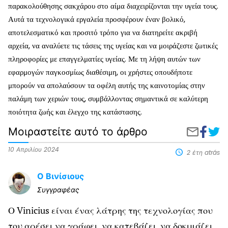
παρακολούθησης σακχάρου στο αίμα διαχειρίζονται την υγεία τους.
Αυτά τα τεχνολογικά εργαλεία προσφέρουν έναν βολικό,
αποτελεσματικό και προσιτό τρόπο για να διατηρείτε ακριβή
αρχεία, να αναλύετε τις τάσεις της υγείας και να μοιράζεστε ζωτικές
πληροφορίες με επαγγελματίες υγείας. Με τη λήψη αυτών των
εφαρμογών παγκοσμίως διαθέσιμη, οι χρήστες οπουδήποτε
μπορούν να απολαύσουν τα οφέλη αυτής της καινοτομίας στην
παλάμη των χεριών τους, συμβάλλοντας σημαντικά σε καλύτερη
ποιότητα ζωής και έλεγχο της κατάστασης.
Μοιραστείτε αυτό το άρθρο
Μοιραστ
Εφαρ
Μοιραστεί
το
για
μέσω
στο
τη
email
10 Απριλίου 2024
2 έτη atrás
Faceboo
μέτρ
της
Ο Βινίσιους
γλυκ
στο
Συγγραφέας
κινητ
σας
Ο Vinicius είναι ένας λάτρης της τεχνολογίας που
του αρέσει να γράφει, να κατεβάζει, να δοκιμάζει