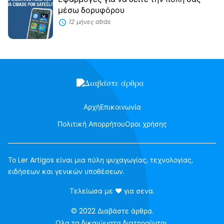
μέσω δορυφόρου
12 μήνες atrás
Αρχή
Επικοινωνία
Πολιτική Απορρήτου
Οροι χρήσης
Το Ler Artigos είναι μια πύλη ψυχαγωγίας, τεχνολογίας,
ειδήσεων και γενικών υποθέσεων.
αγάπη
Τελείωσα με
♥
για σενα.
© 2022 Διαβάστε άρθρα.
Ολα τα δικαιώματα διατηρούνται.