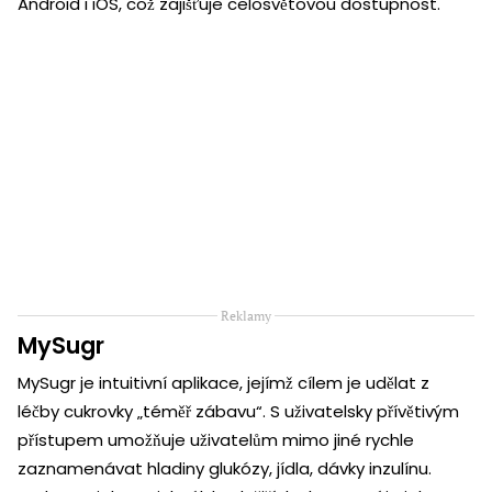
Android i iOS, což zajišťuje celosvětovou dostupnost.
Reklamy
MySugr
MySugr je intuitivní aplikace, jejímž cílem je udělat z
léčby cukrovky „téměř zábavu“. S uživatelsky přívětivým
přístupem umožňuje uživatelům mimo jiné rychle
zaznamenávat hladiny glukózy, jídla, dávky inzulínu.