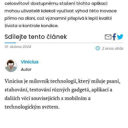
celosvětově dostupnému stažení těchto aplikací
mohou uživatelé kdekoli využívat výhod této inovace
přímo na dlani, což významně přispívá k lepší kvalitě
života a kontrole kondice.
Sdílejte tento článek
Sdílet
Aplik
Sdílejte
na
pro
prostředni
Facebo
měře
e-
10. dubna 2024
2 anos atrás
glukó
mailu
na
Vinicius
vaše
mobi
Autor
telef
Vinicius je milovník technologií, který miluje psaní,
stahování, testování různých gadgetů, aplikací a
dalších věcí souvisejících s mobilním a
technologickým světem.